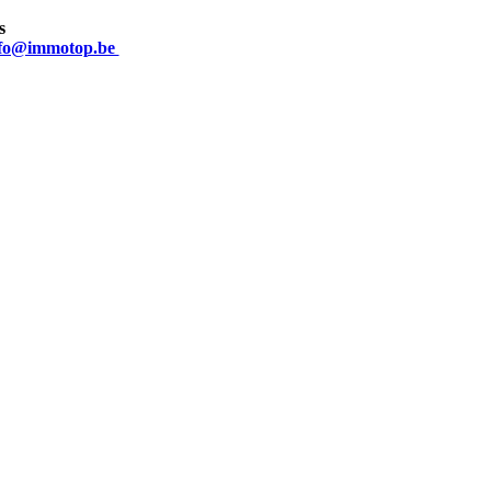
s
nfo@immotop.be