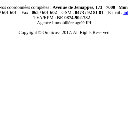
Nos coordonnées complètes :
Avenue de Jemappes, 173 - 7000 Mon
/ 601 601
Fax :
065 / 601 602
GSM :
0473 / 92 81 81
E-mail :
i
TVA/RPM :
BE 0874-902-782
Agence Immobilière agréé IPI
Copyright © Omnicasa 2017. All Rights Reserved