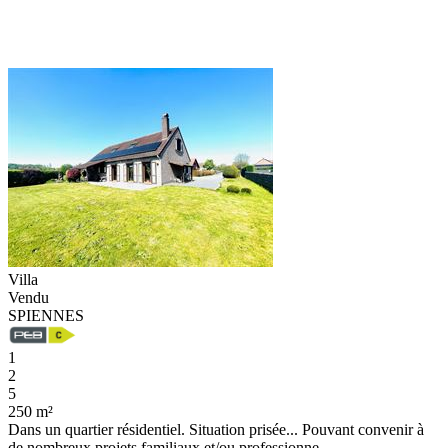
Villa
Vendu
SPIENNES
1
2
5
250 m²
Dans un quartier résidentiel. Situation prisée... Pouvant convenir à
de nombreux projets familiaux et/ou professionne...