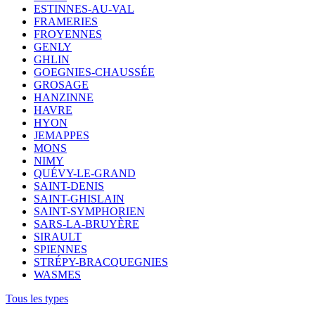
ESTINNES-AU-VAL
FRAMERIES
FROYENNES
GENLY
GHLIN
GOEGNIES-CHAUSSÉE
GROSAGE
HANZINNE
HAVRE
HYON
JEMAPPES
MONS
NIMY
QUÉVY-LE-GRAND
SAINT-DENIS
SAINT-GHISLAIN
SAINT-SYMPHORIEN
SARS-LA-BRUYÈRE
SIRAULT
SPIENNES
STRÉPY-BRACQUEGNIES
WASMES
Tous les types