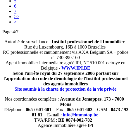
5
6
7
>>
>|
Page 4/7
Autorité de surveillance :
Institut professionnel de l'Immobilier
Rue du Luxembourg, 16B à 1000 Bruxelles
RC professionnelle et cautionnement via AXA Belgium SA – police
n° 730.390.160
Agent immobilier intermédiaire agréé IPI, N° 510.001 octroyé en
Belgique -
WWW.IPI.BE
Selon l'arrêté royal du 27 septembre 2006 portant sur
l'approbation du code de déontologie de l'Institut professionnel
des agents immobiliers
Site soumis à la charte de protection de la vie privée
Nos coordonnées complètes :
Avenue de Jemappes, 173 - 7000
Mons
Téléphone :
065 / 601 601
Fax :
065 / 601 602
GSM :
0473 / 92
81 81
E-mail :
info@immotop.be
TVA/RPM :
BE 0874-902-782
Agence Immobilière agréé IPI