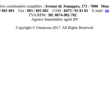
Nos coordonnées complètes :
Avenue de Jemappes, 173 - 7000 Mon
/ 601 601
Fax :
065 / 601 602
GSM :
0473 / 92 81 81
E-mail :
i
TVA/RPM :
BE 0874-902-782
Agence Immobilière agréé IPI
Copyright © Omnicasa 2017. All Rights Reserved