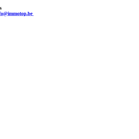
s
nfo@immotop.be