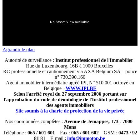
Agrandir le plan
Autorité de surveillance :
Institut professionnel de l'Immobilier
Rue du Luxembourg, 16B à 1000 Bruxelles
RC professionnelle et cautionnement via AXA Belgium SA – police
n° 730.390.160
Agent immobilier intermédiaire agréé IPI, N° 510.001 octroyé en
Belgique -
WWW.IPI.BE
Selon l'arrêté royal du 27 septembre 2006 portant sur
l'approbation du code de déontologie de l'Institut professionnel
des agents immobiliers
Site soumis à la charte de protection de la vie privée
Nos coordonnées complètes :
Avenue de Jemappes, 173 - 7000
Mons
Téléphone :
065 / 601 601
Fax :
065 / 601 602
GSM :
0473 / 92
81 81
E-mail :
info@immotop.be